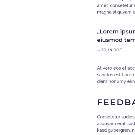
amet, consetetur 
magna aliquyam er
„Lorem ipsum 
eiusmod temp
JOHN DOE
At vero eos et acc
sanctus est Lorem 
diam nonumy eirmo
FEEDB
Consetetur sadips
aliquyam erat, sed
kasd gubergren, n