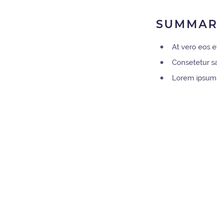
SUMMAR
At vero eos e
Consetetur sa
Lorem ipsum d