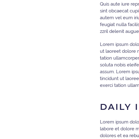
Quis aute iure rep
sint obcaecat cupi
autem vel eum iriu
feugiat nulla faci
zzril delenit augue 
Lorem ipsum dolor
ut laoreet dolore 
tation ullamcorpe
soluta nobis elei
assum. Lorem ipsu
tincidunt ut laore
exerci tation ulla
DAILY 
Lorem ipsum dolor
labore et dolore 
dolores et ea rebu