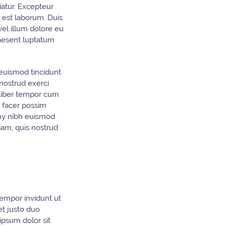
iatur. Excepteur
d est laborum. Duis
vel illum dolore eu
praesent luptatum
euismod tincidunt
nostrud exerci
 liber tempor cum
 facer possim
mmy nibh euismod
iam, quis nostrud
.
tempor invidunt ut
et justo duo
ipsum dolor sit