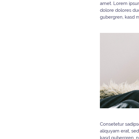
amet. Lorem ipsum
dolore dolores duo
gubergren, kasd m
Consetetur sadips
aliquyam erat, sed
kasd gubergren, n