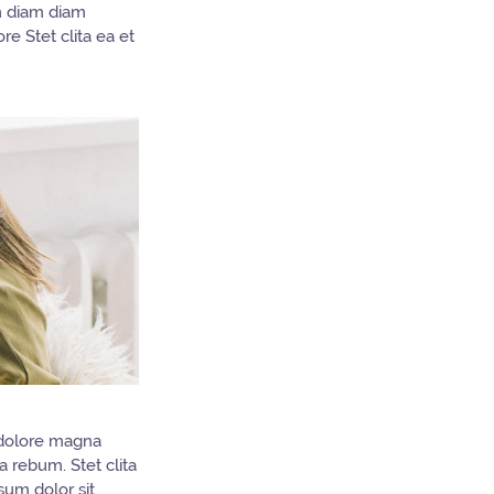
am diam diam
e Stet clita ea et
 dolore magna
 rebum. Stet clita
sum dolor sit