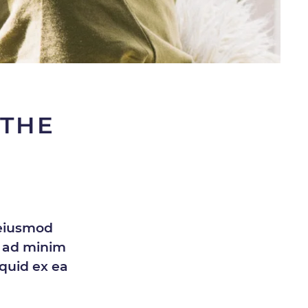
 THE
 eiusmod
m ad minim
iquid ex ea