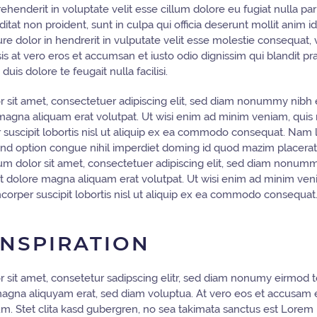
rehenderit in voluptate velit esse cillum dolore eu fugiat nulla par
ditat non proident, sunt in culpa qui officia deserunt mollit anim i
re dolor in hendrerit in vulputate velit esse molestie consequat, 
lisis at vero eros et accumsan et iusto odio dignissim qui blandit 
duis dolore te feugait nulla facilisi.
 sit amet, consectetuer adipiscing elit, sed diam nonummy nibh 
magna aliquam erat volutpat. Ut wisi enim ad minim veniam, quis 
r suscipit lobortis nisl ut aliquip ex ea commodo consequat. Nam
fend option congue nihil imperdiet doming id quod mazim placerat
m dolor sit amet, consectetuer adipiscing elit, sed diam nonu
et dolore magna aliquam erat volutpat. Ut wisi enim ad minim ven
mcorper suscipit lobortis nisl ut aliquip ex ea commodo consequat
INSPIRATION
 sit amet, consetetur sadipscing elitr, sed diam nonumy eirmod 
magna aliquyam erat, sed diam voluptua. At vero eos et accusam 
m. Stet clita kasd gubergren, no sea takimata sanctus est Lorem 