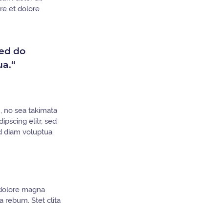
re et dolore
sed do
ua.“
, no sea takimata
pscing elitr, sed
d diam voluptua.
 dolore magna
 rebum. Stet clita