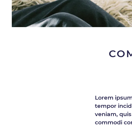
COM
Lorem ipsum 
tempor incid
veniam, quis 
commodi co