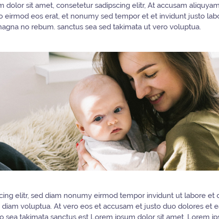
 dolor sit amet, consetetur sadipscing elitr, At accusam aliquy
 eirmod eos erat, et nonumy sed tempor et et invidunt justo labor
agna no rebum. sanctus sea sed takimata ut vero voluptua.
cing elitr, sed diam nonumy eirmod tempor invidunt ut labore et
 diam voluptua. At vero eos et accusam et justo duo dolores et ea
o sea takimata sanctus est Lorem ipsum dolor sit amet. Lorem ip